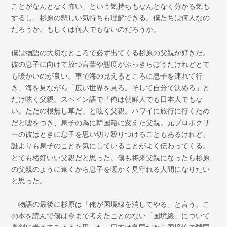
ことがなんとなく怖い」という気持ちもなんとなく分かる気も
するし、杉原の悲しい気持ちも理解できる。僕たちは何人なの
だろうか。もしくは何人でもないのだろうか。
僕は物語の大切なところで必ず出てくる杉原の父親が好きだ。
彼の息子に向けて放つ言葉や態度がぶっきらぼうだけれどとて
も暖かいのが良い。車で海の見えるところに息子を連れて行
き、海を見ながら「広い世界を見ろ。そして自分で決めろ」と
だけ呟く父親。スペイン語で「俺は朝鮮人でも日本人でもな
い。ただの根無し草だ」と呟く父親。ハワイに旅行に行くため
だと嘘をつき、息子の為に韓国籍に変えた父親。元プロボクサ
ーの彼はときに息子を思い切り殴りつけることもあるけれど、
誰よりも息子のことを気にしていることがよく伝わってくる。
とても格好いい父親だと思った。僕も将来父親になったら杉原
の父親のように遠くから息子を暖かく見守れる人間になりたい
と思った。
物語の最後に杉原は「俺が国境線を消してやる」と言う。こ
の本を読んで僕は今まで考えたことのない「国境線」について