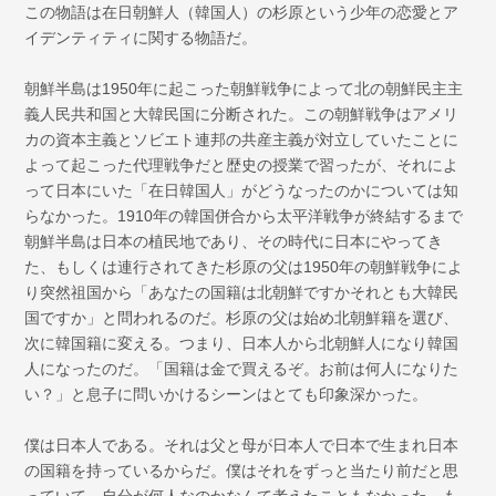
この物語は在日朝鮮人（韓国人）の杉原という少年の恋愛とア
イデンティティに関する物語だ。
朝鮮半島は1950年に起こった朝鮮戦争によって北の朝鮮民主主
義人民共和国と大韓民国に分断された。この朝鮮戦争はアメリ
カの資本主義とソビエト連邦の共産主義が対立していたことに
よって起こった代理戦争だと歴史の授業で習ったが、それによ
って日本にいた「在日韓国人」がどうなったのかについては知
らなかった。1910年の韓国併合から太平洋戦争が終結するまで
朝鮮半島は日本の植民地であり、その時代に日本にやってき
た、もしくは連行されてきた杉原の父は1950年の朝鮮戦争によ
り突然祖国から「あなたの国籍は北朝鮮ですかそれとも大韓民
国ですか」と問われるのだ。杉原の父は始め北朝鮮籍を選び、
次に韓国籍に変える。つまり、日本人から北朝鮮人になり韓国
人になったのだ。「国籍は金で買えるぞ。お前は何人になりた
い？」と息子に問いかけるシーンはとても印象深かった。
僕は日本人である。それは父と母が日本人で日本で生まれ日本
の国籍を持っているからだ。僕はそれをずっと当たり前だと思
っていて、自分が何人なのかなんて考えたこともなかった。も