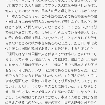
し将来フランス人と結婚してフランスの国籍を取得したら僕は
何人になるのだろうか。日本人の父と母を持っているからやは
り日本人なのだろうか。この小説の主人公である杉原も今の僕
と同じように自分が何人なのか分からず苦しんでいるのだ。彼
はとても強い人間だからそんなことどうってことないという顔
で毎日を過ごしている。しかし、付き合っている桜井という女
の子に自分の国籍は日本ではないということをどうしても伝え
られないところに彼の本音があるのだと思う。ある日、彼は決
心し彼女に国籍が韓国であることを告げる。すると彼女から
「理屈ではなく韓国籍の人と付き合うのは怖い」と言われてし
まう。とても淋しい場面だ。そして数日後、彼は再会した桜井
に向かって「俺は何者だよ？」「俺は在日でも日本人でも何で
もない。俺は俺だ。いや、俺は俺であることも嫌なんだ。俺は
俺であることからも解放されたいんだ。」と叫ぶのだ。とても
複雑な場面だが、最後に桜井が「もう杉原が何人だってかまわ
ないよ。わたし、ようやくそのことに気付いた。」とやさしく
彼に語りかけるシーンで僕はとても温かい気持ちになった。し
かし、この場面はそれだけではなく、本当に人種とは何かを僕
に考えさせるものだった。桜井の言う「日本人以外と付き合う