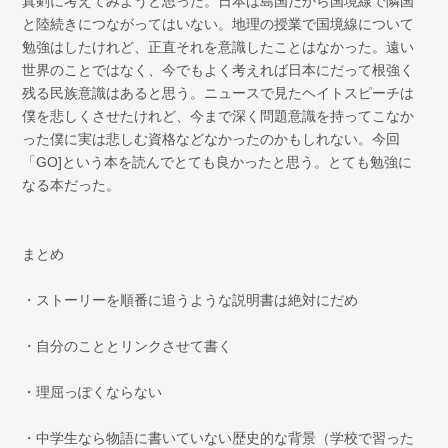
真剣に考えてみようと思った。日本は島国だから国境線で隣国
と陸続きにつながってはいない。地理の授業で国境線について
勉強はしたけれど、正直それを意識したことはなかった。遠い
世界のことではなく、今でもよく考えれば日本にだって根強く
残る民族意識はあると思う。ニュースで見たヘイトスピーチは
僕を悲しくさせたけれど、今まで深く問題意識を持ってこなか
った僕に実は悲しむ資格などなかったのかもしれない。今回
「GO]という本を読んでとても良かったと思う。とても勉強に
なる本だった。
まとめ
・ストーリーを順番に追うような説明書は絶対にだめ
・自分のこととリンクさせて書く
・理屈っぽくならない
・中学生なら物語に書いていない歴史的な背景（学校で習った