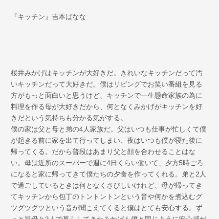
『キッチン』吉本ばなな
桜井みかげはキッチンが大好きだ。きれいなキッチンだって汚
いキッチンだって大好きだ。僕はリビングでお笑い番組を見る
方がもっと面白いと思うけど、キッチンで一生懸命家族の為に
料理を作る母が大好きだから、何となくみかげがキッチンを好
きだという気持ちも分かる気がする。
僕の家は父と母と弟の4人家族だ。父はいつも仕事が忙しくて僕
が起きる前に家を出て行ってしまい、夜はいつも僕が寝た後に
帰ってくる。だから普段はあまり父と顔を合わせることはな
い。母は近所のスーパーで週に4日くらい働いて、夕方5時ごろ
になると家に帰ってきて僕たちの夕食を作ってくれる。弟と2人
で過ごしているときは何となくさびしいけれど、母が帰ってき
てキッチンから包丁のトントントンという音や何かを煮込むグ
ツグツグツという音が聞こえてくると僕はとても安心する。ず
っと祖母と2人で暮らしてきたみかげも僕と同じように安心感が