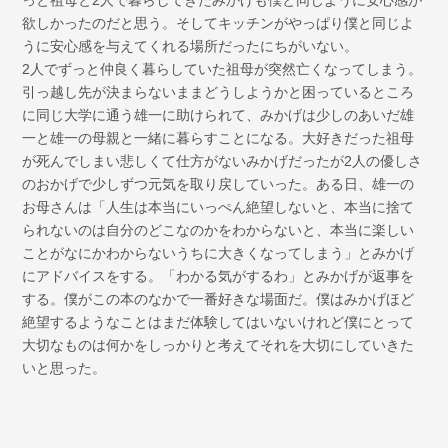
欲しかったのだと思う。そしてキッチンがやっぱり僕と同じよ
うに安心感を与えてくれる場所だったにちがいない。
2人でずっと仲良く暮らしていた祖母が突然亡くなってしまう。
引っ越し先が決まらないままどうしようかと困っているところ
に同じ大学に通う雄一に助けられて、みかげは少しのあいだ雄
一と雄一の母親と一緒に暮らすことになる。大好きだった祖母
が死んでしまい悲しくて仕方がないみかげだったが2人の優しさ
のおかげで少しずつ元気を取り戻していった。ある日、雄一の
お母さんは「人生は本当にいっぺん絶望しないと、本当に捨て
られないのは自分のどこなのかをわからないと、本当に楽しい
ことがなにかわからないうちに大きくなってしまう」とみかげ
にアドバイスをする。「わかる気がするわ」とみかげが返事を
する。僕がこの本のなかで一番好きな場面だ。僕はみかげほど
絶望するようなことはまだ体験してはいないけれど僕にとって
大切なものは何かをしっかりと考えてそれを大切にしていきた
いと思った。