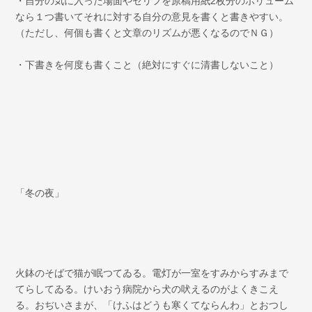
・自分の気に入った場面やセリフを原稿用紙2枚分のボリューム
なら１つ書いてそれに対する自分の意見を書くと書きやすい。
（ただし、何個も書くと文章のリズムが悪くなるのでＮＧ）
・下書きを何度も書くこと（絶対にすぐに清書しないこと）
「冬の夜」
火鉢のそばで猫が眠つてゐる。電灯が一室をすみからすみまで
てらしてゐる。けいおう病院から犬の吠えるのがよくきこえ
る。おぢいさまが、「けふはどうも寒くてならんわ」とおつし