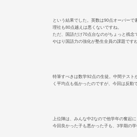
という結果でした。英数は90点オーバーで
理社も80点越えは悪くないですね。
ただ、国語だけ70点台なのがちょっと残念
やはり国語力の強化が塾生全員の課題です
特筆すべきは数学92点の生徒。中間テスト
く平均点も低かったのですが、今回は反動
上位陣は、みんな中2なので他学年の奮起
今回良かった子も悪かった子も、3学期の