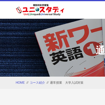
HOME
//
コース紹介
//
通常授業 大学入試対策